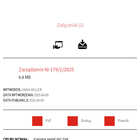
Załączniki (1)
Zarządzenie Nr 179/1/2025
6.8 MB
WYTWORZYŁ:
ANNA HELLER
DATA WYTWORZENIA:
2025-06-09
DATA PUBLIKACJI:
2025-06-09
Pdf
Drukuj
Powrót
OPUBLIKOWAŁ:
JOANNA MARCIŃCZYK