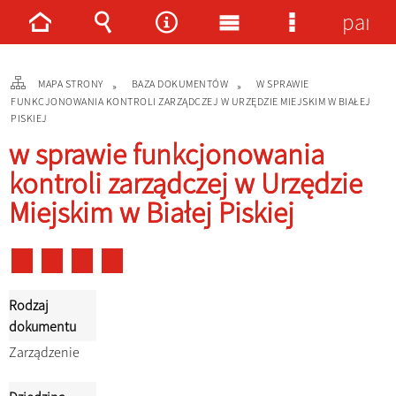
panel
Strona
Wyszukiwarka
Narzędzia
Menu
Menu
główna
główne
szczegółowe
MAPA STRONY
BAZA DOKUMENTÓW
W SPRAWIE
FUNKCJONOWANIA KONTROLI ZARZĄDCZEJ W URZĘDZIE MIEJSKIM W BIAŁEJ
PISKIEJ
w sprawie funkcjonowania
kontroli zarządczej w Urzędzie
Miejskim w Białej Piskiej
Rodzaj
dokumentu
Zarządzenie