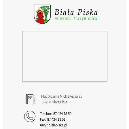
Plac Adama Mickiewicza 25
12-230 Biała Pisla
Telefon:
87 424 13 50
Fax:
87 424 13 51
um@bialapiska.pl