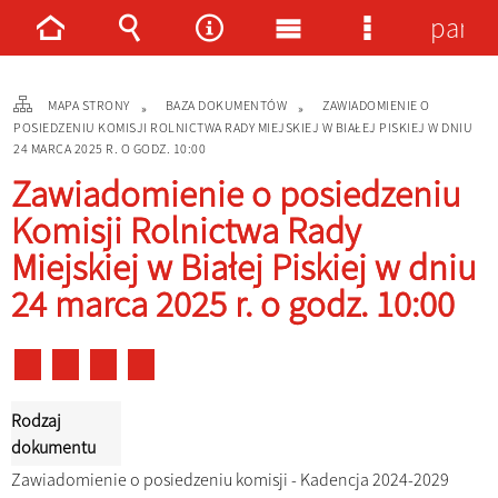
panel
Strona
Wyszukiwarka
Narzędzia
Menu
Menu
główna
główne
szczegółowe
MAPA STRONY
BAZA DOKUMENTÓW
ZAWIADOMIENIE O
POSIEDZENIU KOMISJI ROLNICTWA RADY MIEJSKIEJ W BIAŁEJ PISKIEJ W DNIU
24 MARCA 2025 R. O GODZ. 10:00
Zawiadomienie o posiedzeniu
Komisji Rolnictwa Rady
Miejskiej w Białej Piskiej w dniu
24 marca 2025 r. o godz. 10:00
Rodzaj
dokumentu
Zawiadomienie o posiedzeniu komisji - Kadencja 2024-2029