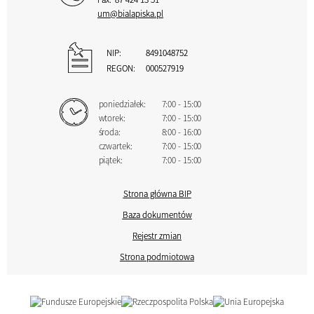
um@bialapiska.pl
NIP:
8491048752
REGON:
000527919
poniedziałek:
7:00 - 15:00
wtorek:
7:00 - 15:00
środa:
8:00 - 16:00
czwartek:
7:00 - 15:00
piątek:
7:00 - 15:00
Strona główna BIP
Baza dokumentów
Rejestr zmian
Strona podmiotowa